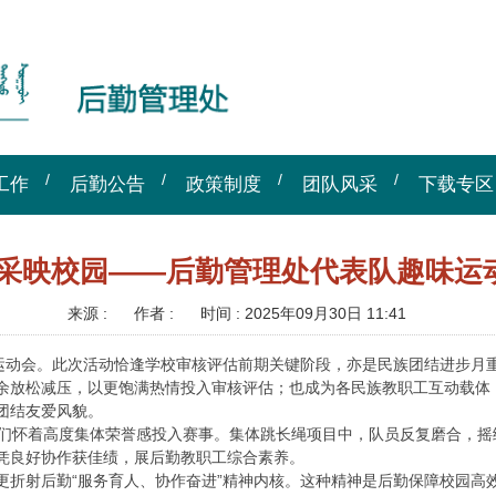
工作
后勤公告
政策制度
团队风采
下载专区
风采映校园——后勤管理处代表队趣味运
来源 :
作者 :
时间 :
2025年09月30日 11:41
味运动会。此次活动恰逢学校审核评估前期关键阶段，亦是民族团结进步月
余放松减压，以更饱满热情投入审核评估；也成为各民族教职工互动载体
团结友爱风貌。
员们怀着高度集体荣誉感投入赛事。集体跳长绳项目中，队员反复磨合，
凭良好协作获佳绩，展后勤教职工综合素养。
更折射后勤“服务育人、协作奋进”精神内核。这种精神是后勤保障校园高